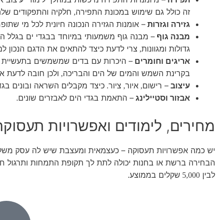
זה כולל גם שימוש במכונת התפירה
חלקיה והתפקודים שלה
,
גזירה וגזרות
– אומנות הגזירה הנכונה חיונית לכל מי שתופ
מבנה גוף
– מבנה גוף משמעותי במיוחד בבגדי ים בגלל ה
גדולות ומגוונות
צרי לדעת כיצד להתאים את הדגם הנכון למ
,
אריגים וחומרים
– היכרות עם בדים שמשמשים בתעשיית בג
בקרינת השמש והמים של הים והבריכה
ולכן חובה לדעת א
,
עיצוב
– רישום
איור
ציור
כיצד מקבלים השראה ובונים בגדי
.
,
,
אבזור וסטיילינג
– התאמת בגדי הים לאבזרים שונים
.
מחירים, לימודים ואפשרויות תעסוקה
יש כמה אפשרויות תעסוקה – כעצמאית ומעצבת שיש לה עסק משל
הבחירה ברשת או בחנות יכולה לתת לך תקופת התמחות ותרגול ח
לבין
שקלים בממוצע
.
5,000