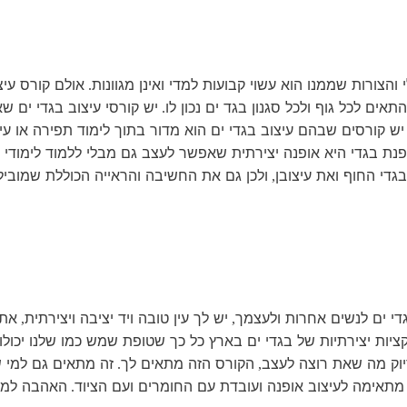
הצורות שממנו הוא עשוי קבועות למדי ואינן מגוונות
אולם קורס עיצ
.
אים לכל גוף ולכל סגנון בגד ים נכון לו
יש קורסי עיצוב בגדי ים שא
.
יש קורסים שבהם עיצוב בגדי ים הוא מדור בתוך לימוד תפירה או עי
פנת בגדי היא אופנה יצירתית שאפשר לעצב גם מבלי ללמוד לימודי ע
גדי החוף ואת עיצובן
ולכן גם את החשיבה והראייה הכוללת שמוביל
,
די ים לנשים אחרות ולעצמך
יש לך עין טובה ויד יציבה ויצירתית
את 
,
,
ציות יצירתיות של בגדי ים בארץ כל כך שטופת שמש כמו שלנו יכול
יוק מה שאת רוצה לעצב
הקורס הזה מתאים לך
זה מתאים גם למי 
.
,
 מתאימה לעיצוב אופנה ועובדת עם החומרים ועם הציוד
האהבה למקצ
.