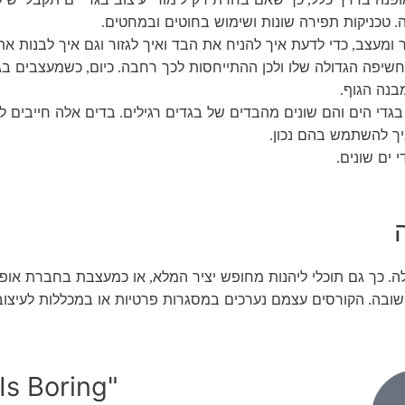
טכניקות תפירה שונות ושימוש בחוטים ובמחטים
.
.
ר ומעצב
כדי לדעת איך להניח את הבד ואיך לגזור וגם איך לבנות את
,
חשיפה הגדולה שלו ולכן ההתייחסות לכך רחבה
כיום
כשמעצבים בגד
,
.
בנה הגוף
.
די הים והם שונים מהבדים של בגדים רגילים
בדים אלה חייבים ל
.
יך להשתמש בהם נכון
.
 ים שונים
.
ה
כך גם תוכלי ליהנות מחופש יציר המלא
או כמעצבת בחברת אופנ
,
.
שובה
הקורסים עצמם נערכים במסגרות פרטיות או במכללות לעיצוב
.
"Normal Is Boring"