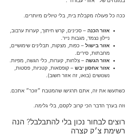
במונחים של ״אזורי עבודה״.
ככה כל פעולה מקבלת בית, בלי טיולים מיותרים.
אזור הכנה
– סכינים, קרש חיתוך, קערות ערבוב,
ניילון נצמד, מגבות נייר.
אזור בישול
– כפות, מצקות, תבלינים שימושיים,
מחבתות, סירים.
אזור הגשה
– צלחות, קערות, כלי הגשה, מפיות.
אזור אחסון יבש
– קופסאות, קטניות, פסטות,
נשנושים (בואו, זה אזור חשוב).
כשתעשו את זה, אתם תרגישו שהמטבח ״זוכר״ אתכם.
וזה בערך הדבר הכי קרוב לקסם, בלי גלימה.
רוצים לבחור נכון בלי להתבלבל? הנה
רשימת צ׳ק קצרה