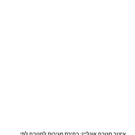
עיצוב מטבח אונליין: בחירת מגירות למטבח לפי